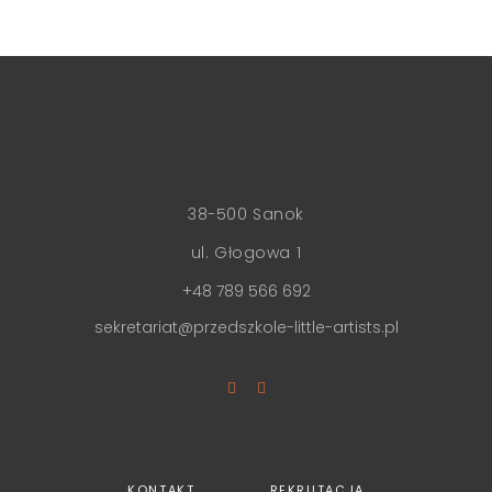
38-500 Sanok
ul. Głogowa 1
+48 789 566 692
sekretariat@przedszkole-little-artists.pl
KONTAKT
REKRUTACJA