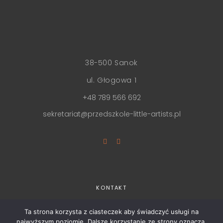
38-500 Sanok
ul. Głogowa 1
+48 789 566 692
sekretariat@przedszkole-little-artists.pl
KONTAKT
REKRUTACJA
Ta strona korzysta z ciasteczek aby świadczyć usługi na
najwyższym poziomie. Dalsze korzystanie ze strony oznacza,