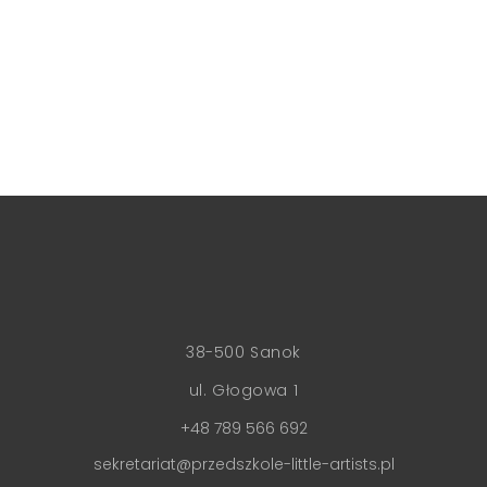
38-500 Sanok
ul. Głogowa 1
+48 789 566 692
sekretariat@przedszkole-little-artists.pl