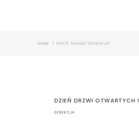
HOME
O NAS
LITTLE ARTISTS
P
HOME
/
POSTS TAGGED "EDUKACJA"
DZIEŃ DRZWI OTWARTYCH W
DYREKCJA